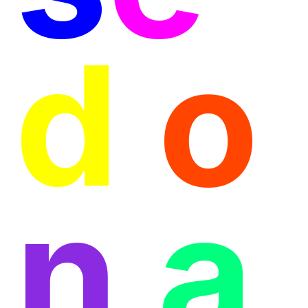
d
o
n
a