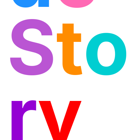
S
t
o
r
y